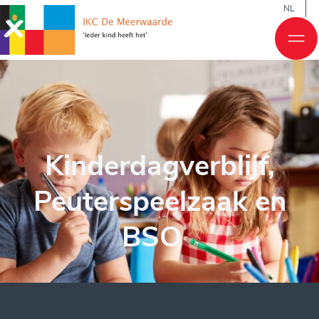
NL
Kinderdagverblijf,
Peuterspeelzaak en
BSO