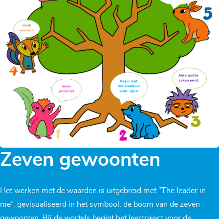
Zeven gewoonten
Het werken met de waarden is uitgebreid met “The leader in
me”, gevisualiseerd in het symbool; de boom van de zeven
gewoonten. Bij de wortels begint het leertraject voor de