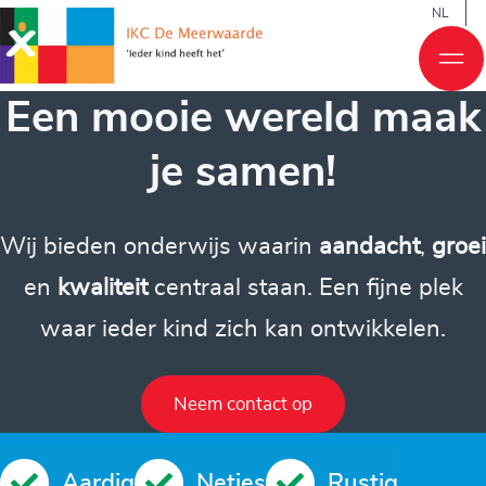
NL
Een mooie wereld maak
je samen!
Wij bieden onderwijs waarin
aandacht
,
groei
en
kwaliteit
centraal staan. Een fijne plek
waar ieder kind zich kan ontwikkelen.
Neem contact op
Aardig
Netjes
Rustig