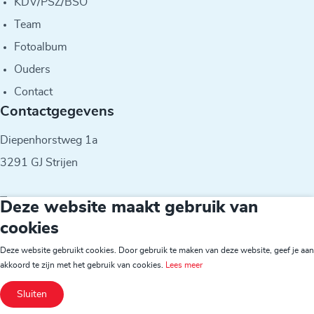
KDV/PSZ/BSO
Team
Fotoalbum
Ouders
Contact
Contactgegevens
Diepenhorstweg 1a
3291 GJ Strijen
T
078-6742344
Deze website maakt gebruik van
E
m.deman@dehoekscheschool.nl
cookies
Deze website gebruikt cookies. Door gebruik te maken van deze website, geef je aan
© 2026 - IKC De Meerwaarde
akkoord te zijn met het gebruik van cookies.
Lees meer
Sluiten