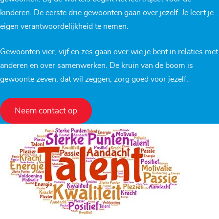
kinderen. De eerste drie gewoonten gaan over jezelf. Je leert je
eigen verantwoordelijkheid te nemen.
Gewoonten vier, vijf en zes gaan over wie je bent in relaties met
anderen en over samenwerken. De kruin van de boom is
gewoonte zeven, dat wil zeggen, zorg goed voor jezelf.
Neem contact op