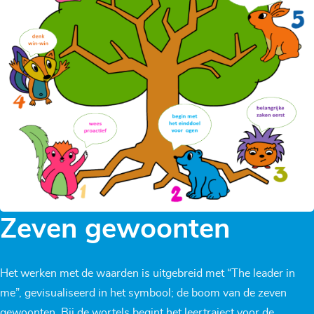
Zeven gewoonten
Het werken met de waarden is uitgebreid met “The leader in
me”, gevisualiseerd in het symbool; de boom van de zeven
gewoonten. Bij de wortels begint het leertraject voor de