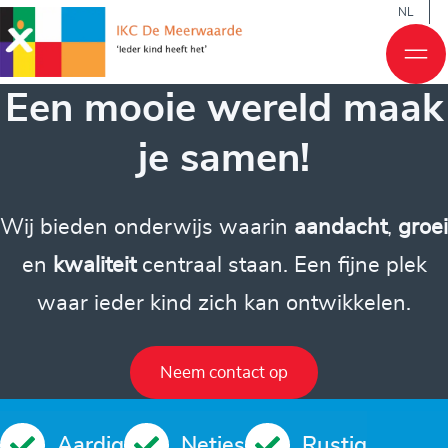
NL
Een mooie wereld maak
je samen!
Wij bieden onderwijs waarin
aandacht
,
groei
en
kwaliteit
centraal staan. Een fijne plek
waar ieder kind zich kan ontwikkelen.
Neem contact op
Aardig
Netjes
Rustig