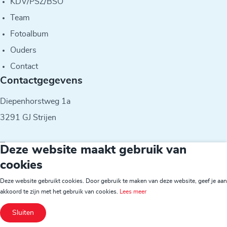
KDV/PSZ/BSO
Team
Fotoalbum
Ouders
Contact
Contactgegevens
Diepenhorstweg 1a
3291 GJ Strijen
T
078-6742344
Deze website maakt gebruik van
E
m.deman@dehoekscheschool.nl
cookies
Deze website gebruikt cookies. Door gebruik te maken van deze website, geef je aan
© 2026 - IKC De Meerwaarde
akkoord te zijn met het gebruik van cookies.
Lees meer
Sluiten