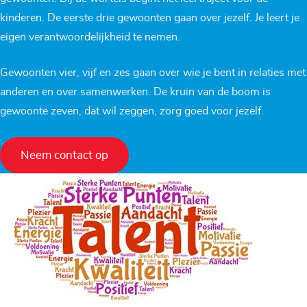
kinderen. De eerste drie gewoonten gaan over jezelf. Je leert je
eigen verantwoordelijkheid te nemen.
Gewoonten vier, vijf en zes gaan over wie je bent in relaties met
anderen en over samenwerken. De kruin van de boom is
gewoonte zeven, dat wil zeggen, zorg goed voor jezelf.
Neem contact op