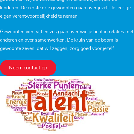
kinderen. De eerste drie gewoonten gaan over jezelf. Je leert je
eigen verantwoordelijkheid te nemen.
Gewoonten vier, vijf en zes gaan over wie je bent in relaties met
anderen en over samenwerken. De kruin van de boom is
gewoonte zeven, dat wil zeggen, zorg goed voor jezelf.
Neem contact op