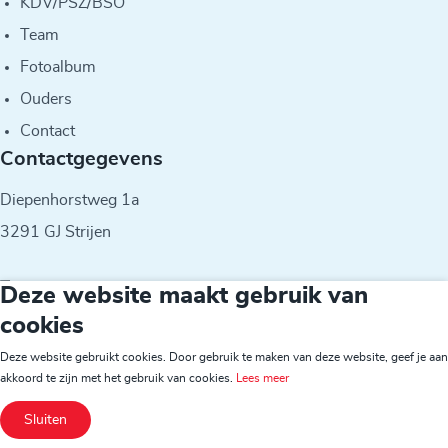
KDV/PSZ/BSO
Team
Fotoalbum
Ouders
Contact
Contactgegevens
Diepenhorstweg 1a
3291 GJ Strijen
T
078-6742344
Deze website maakt gebruik van
E
m.deman@dehoekscheschool.nl
cookies
Deze website gebruikt cookies. Door gebruik te maken van deze website, geef je aan
© 2026 - IKC De Meerwaarde
akkoord te zijn met het gebruik van cookies.
Lees meer
Sluiten