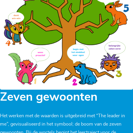
Zeven gewoonten
Het werken met de waarden is uitgebreid met “The leader in
me”, gevisualiseerd in het symbool; de boom van de zeven
gewoonten. Bij de wortels begint het leertraject voor de