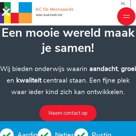
NL
Een mooie wereld maak
je samen!
Wij bieden onderwijs waarin
aandacht
,
groei
en
kwaliteit
centraal staan. Een fijne plek
waar ieder kind zich kan ontwikkelen.
Neem contact op
Aardig
Netjes
Rustig